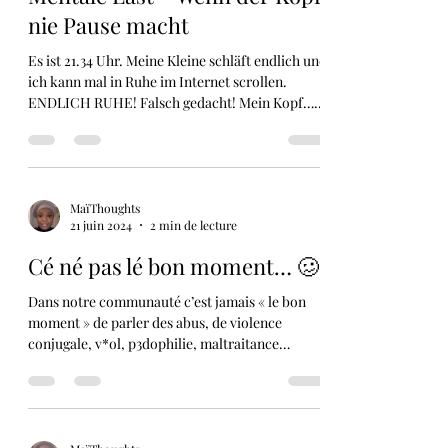
Mentale Last – Wenn der Kopf
nie Pause macht
Es ist 21.34 Uhr. Meine Kleine schläft endlich und
ich kann mal in Ruhe im Internet scrollen.
ENDLICH RUHE! Falsch gedacht! Mein Kopf…...
MaïThoughts
21 juin 2024
2 min de lecture
Cé né pas lé bon moment… 🥴
Dans notre communauté c’est jamais « le bon
moment » de parler des abus, de violence
conjugale, v*ol, p3dophilie, maltraitance
d’enfants…...