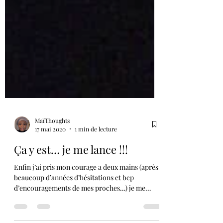
MaïThoughts
17 mai 2020
1 min de lecture
Ça y est… je me lance !!!
Enfin j’ai pris mon courage a deux mains (après
beaucoup d’années d’hésitations et bcp
d’encouragements de mes proches…) je me
lance...