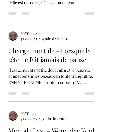
Je ne peux même pas compter le nombre de fois
où j’ai entendu cette phrase… “Il est comme ça.”
“Elle est comme ça.” C’est bien beau,...
MaïThoughts
7 avr. 2025
4 min de lecture
Charge mentale - Lorsque la
tête ne fait jamais de pause
Il est 21h34. Ma petite dort enfin et je peux me
connecter sur les reseaux en toute tranquillité.
ENFIN LE CALME ! Euhhhh noooon ! Ma...
MaïThoughts
7 avr. 2025
3 min de lecture