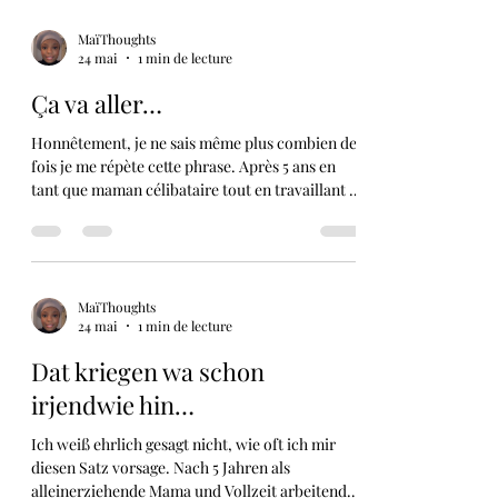
MaïThoughts
24 mai
1 min de lecture
Ça va aller…
Honnêtement, je ne sais même plus combien de
fois je me répète cette phrase. Après 5 ans en
tant que maman célibataire tout en travaillant à
temps plein, je peux dire une chose : LES GARS,
CE N’EST PAS FACILE ! Réussir à tout gérer.
Être stable financièrement pour son enfant et
pour soi-même. Être un soutien émotionnel
pour son enfant tout en essayant de rester
MaïThoughts
24 mai
1 min de lecture
mentalement stable soi-même. Chaque jour, on
se lève et on se motive seule pour tenir la
Dat kriegen wa schon
journée. Certains jours son
irjendwie hin…
Ich weiß ehrlich gesagt nicht, wie oft ich mir