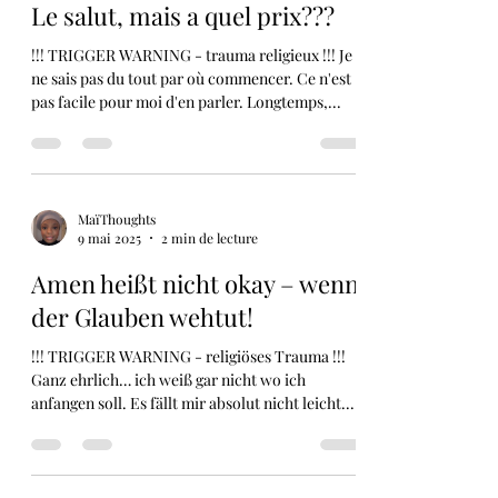
MaïThoughts
9 mai 2025
2 min de lecture
Le salut, mais a quel prix???
!!! TRIGGER WARNING - trauma religieux !!! Je
ne sais pas du tout par où commencer. Ce n'est
pas facile pour moi d'en parler. Longtemps,...
MaïThoughts
9 mai 2025
2 min de lecture
Amen heißt nicht okay – wenn
der Glauben wehtut!
!!! TRIGGER WARNING - religiöses Trauma !!!
Ganz ehrlich… ich weiß gar nicht wo ich
anfangen soll. Es fällt mir absolut nicht leicht...