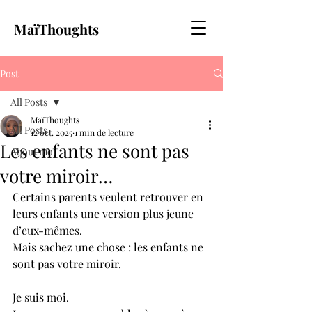
MaïThoughts
Post
All Posts
MaïThoughts
All Posts
12 oct. 2025
1 min de lecture
Les enfants ne sont pas
About moi
votre miroir…
Certains parents veulent retrouver en 
leurs enfants une version plus jeune 
d’eux-mêmes.
Mais sachez une chose : les enfants ne 
sont pas votre miroir.
Je suis moi.