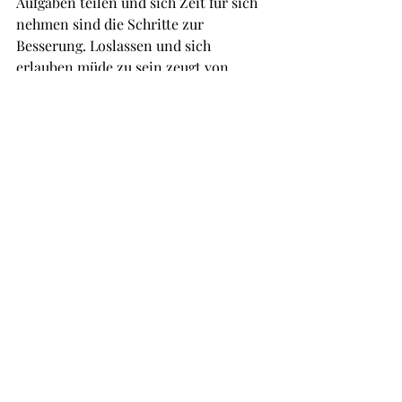
Aufgaben teilen und sich Zeit für sich 
nehmen sind die Schritte zur 
Besserung. Loslassen und sich 
erlauben müde zu sein zeugt von 
Stärke und dies vor allem in der 
heutigen „Hustler“ Gesellschaft.
Ich bin weder Expertin noch 
Psychotherapeutin aber ich bin eine 
Frau, die selbst immer das Gefühl hat, 
für alles zuständig zu sein. Als Mama 
plant der Kopf quasi schon Morgens 
die ganze Woche durch. Als Schwester, 
Freundin, Tochter etc. – die selbst 
alles gut machen will bleibe ich dabei 
manchmal selbst auf der Strecke. Ich 
lerne gerade selbst abzugeben und 
abzuschalten. Yooooooo, das ist gar 
nicht mal so einfach! Man will ja 
anderen nicht zur Last fallen.