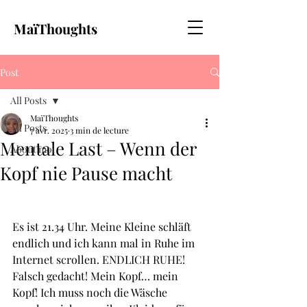
MaïThoughts
Post
All Posts
MaïThoughts
All Posts
7 avr. 2025
3 min de lecture
Mentale Last – Wenn der
About moi
Kopf nie Pause macht
Es ist 21.34 Uhr. Meine Kleine schläft 
endlich und ich kann mal in Ruhe im 
Internet scrollen. ENDLICH RUHE! 
Falsch gedacht! Mein Kopf… mein 
Kopf! Ich muss noch die Wäsche 