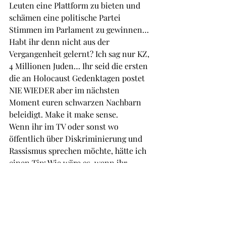
Leuten eine Plattform zu bieten und 
schämen eine politische Partei 
Stimmen im Parlament zu gewinnen… 
Habt ihr denn nicht aus der 
Vergangenheit gelernt? Ich sag nur KZ, 
4 Millionen Juden… Ihr seid die ersten 
die an Holocaust Gedenktagen postet 
NIE WIEDER aber im nächsten 
Moment euren schwarzen Nachbarn 
beleidigt. Make it make sense. 
Wenn ihr im TV oder sonst wo 
öffentlich über Diskriminierung und 
Rassismus sprechen möchte, hätte ich 
einen Tip: Wie wäre es, wenn ihr 
betroffene Menschen einladet und sie 
mal fragt wie es denen so ergeht? Ach, 
ne geht ja nicht da müsstet ihr ja der 
Realität ins Gesicht schauen und 
erkennen, dass euer Alltagsrassismus 