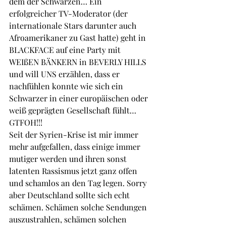
dem der Schwarzen… Ein 
erfolgreicher TV-Moderator (der 
internationale Stars darunter auch 
Afroamerikaner zu Gast hatte) geht in 
BLACKFACE auf eine Party mit 
WEIßEN BÄNKERN in BEVERLY HILLS 
und will UNS erzählen, dass er 
nachfühlen konnte wie sich ein 
Schwarzer in einer europäischen oder 
weiß geprägten Gesellschaft fühlt… 
GTFOH!!! 
Seit der Syrien-Krise ist mir immer 
mehr aufgefallen, dass einige immer 
mutiger werden und ihren sonst 
latenten Rassismus jetzt ganz offen 
und schamlos an den Tag legen. Sorry 
aber Deutschland sollte sich echt 
schämen. Schämen solche Sendungen 
auszustrahlen, schämen solchen 