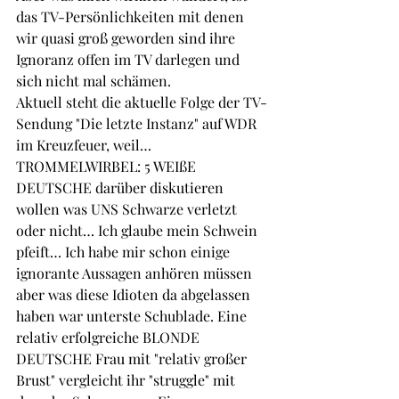
das TV-Persönlichkeiten mit denen 
wir quasi groß geworden sind ihre 
Ignoranz offen im TV darlegen und 
sich nicht mal schämen. 
Aktuell steht die aktuelle Folge der TV-
Sendung "Die letzte Instanz" auf WDR 
im Kreuzfeuer, weil…
TROMMELWIRBEL: 5 WEIßE 
DEUTSCHE darüber diskutieren 
wollen was UNS Schwarze verletzt 
oder nicht… Ich glaube mein Schwein 
pfeift… Ich habe mir schon einige 
ignorante Aussagen anhören müssen 
aber was diese Idioten da abgelassen 
haben war unterste Schublade. Eine 
relativ erfolgreiche BLONDE 
DEUTSCHE Frau mit "relativ großer 
Brust" vergleicht ihr "struggle" mit 