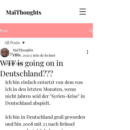
MaïThoughts
Post
All Posts
MaïThoughts
All Posts
1 févr. 2021
2 min de lecture
WTF is going on in
About moi
Deutschland???
Ich bin einfach entsetzt von dem was 
ich in den letzten Monaten, wenn 
nicht Jahren seid der "Syrien-Krise" in 
Deutschland abspielt. 
Ich bin in Deutschland groß geworden 
und bin 2008 mit 23 nach Brüssel 