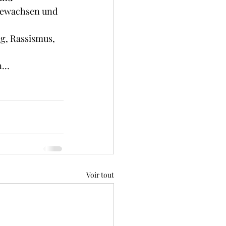
gewachsen und 
g, Rassismus, 
en…
Voir tout