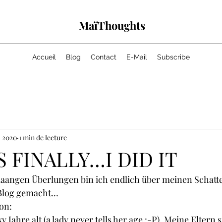
MaïThoughts
Accueil
Blog
Contact
E-Mail
Subscribe
i 2020
1 min de lecture
S FINALLY…I DID IT
aangen Überlungen bin ich endlich über meinen Schatt
 Blog gemacht…
on:
y Jahre alt (a lady never tells her age :-P). Meine Eltern s