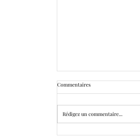
Commentaires
Rédigez un commentaire...
Ça y est… je me lance !!!