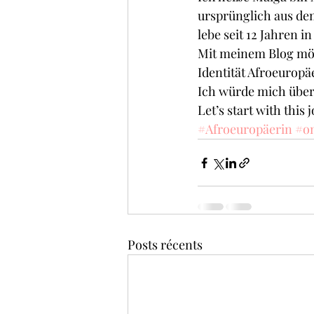
ursprünglich aus de
lebe seit 12 Jahren in
Mit meinem Blog möc
Identität Afroeuropä
Ich würde mich übe
Let’s start with thi
#Afroeuropäerin
#o
Posts récents