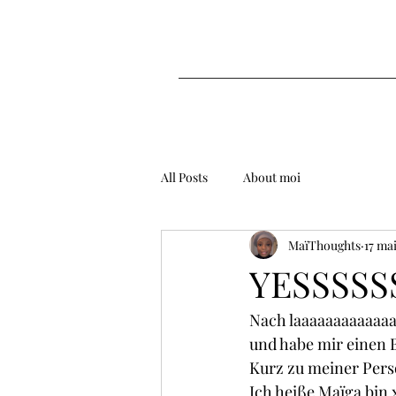
All Posts
About moi
MaïThoughts
17 ma
YESSSSS
Nach laaaaaaaaaaaaa
und habe mir einen
Kurz zu meiner Pers
Ich heiße Maïga bin x