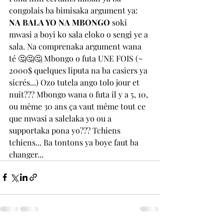
congolais ba bimisaka argument ya: 
NA BALA YO NA MBONGO
 soki 
mwasi a boyi ko sala eloko o sengi ye a 
sala. Na comprenaka argument wana 
té 🤔🤔🤔 Mbongo o futa UNE FOIS (~ 
2000$ quelques liputa na ba casiers ya 
sicrés...) Ozo tutela ango tolo jour et 
nuit??? Mbongo wana o futa il y a 5, 10, 
ou même 30 ans ça vaut même tout ce 
que mwasi a salelaka yo ou a 
supportaka pona yo??? Tchiens 
tchiens... Ba tontons ya boye faut ba 
changer... 