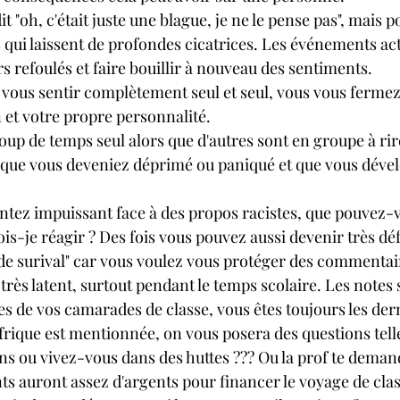
dit "oh, c'était juste une blague, je ne le pense pas", mais p
s qui laissent de profondes cicatrices. Les événements ac
 refoulés et faire bouillir à nouveau des sentiments.
 vous sentir complètement seul et seul, vous vous fermez
 et votre propre personnalité.
up de temps seul alors que d'autres sont en groupe à rire e
r que vous deveniez déprimé ou paniqué et que vous dév
entez impuissant face à des propos racistes, que pouvez-v
-je réagir ? Des fois vous pouvez aussi devenir très déf
de surival" car vous voulez vous protéger des commentai
très latent, surtout pendant le temps scolaire. Les notes 
es de vos camarades de classe, vous êtes toujours les dern
'Afrique est mentionnée, on vous posera des questions tell
ns ou vivez-vous dans des huttes ??? Ou la prof te deman
ts auront assez d'argents pour financer le voyage de clas