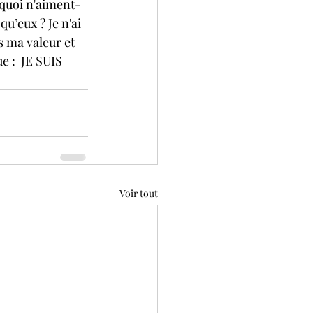
rquoi n'aiment-
u’eux ? Je n'ai 
s ma valeur et 
e :  JE SUIS 
Voir tout