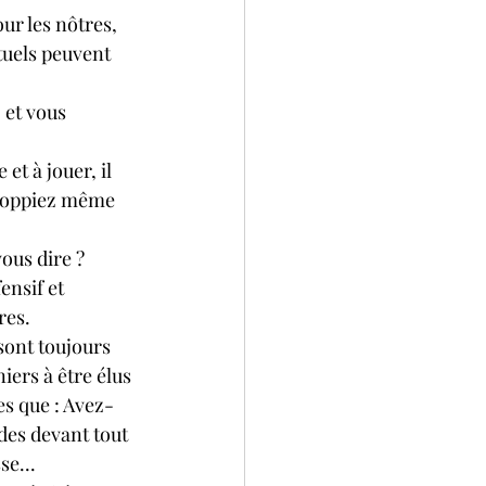
our les nôtres, 
tuels peuvent 
 et vous 
t à jouer, il 
eloppiez même 
ous dire ? 
ensif et 
res.
sont toujours 
iers à être élus 
es que : Avez-
des devant tout 
se...