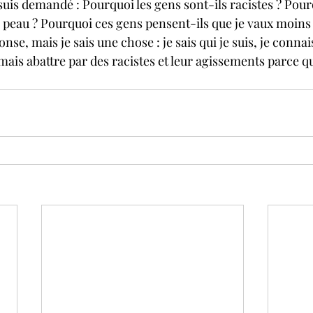
uis demandé : Pourquoi les gens sont-ils racistes ? Pou
 peau ? Pourquoi ces gens pensent-ils que je vaux moins q
nse, mais je sais une chose : je sais qui je suis, je connai
amais abattre par des racistes et leur agissements parce qu