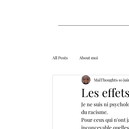
All Posts
About moi
MaïThoughts
10 ju
Les effet
Je ne suis ni psychol
du racisme.
Pour ceux qui n'ont j
inconcevable quelles