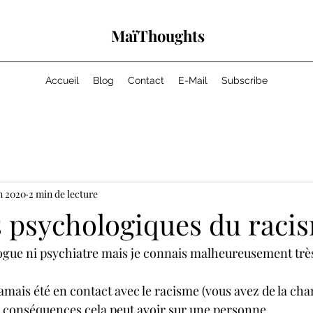
MaïThoughts
Accueil
Blog
Contact
E-Mail
Subscribe
in 2020
2 min de lecture
s psychologiques du racis
ogue ni psychiatre mais je connais malheureusement très 
amais été en contact avec le racisme (vous avez de la chanc
 conséquences cela peut avoir sur une personne.