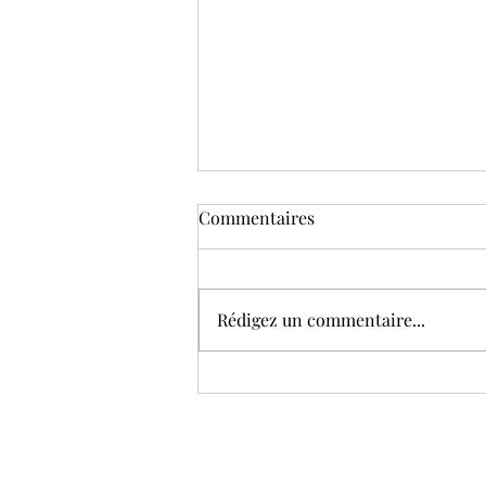
Commentaires
Rédigez un commentaire...
Ça y est… je me lance !!!