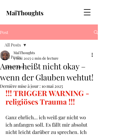
MaïThoughts
Post
All Posts
MaïThoughts
All Posts
9 mai 2025
2 min de lecture
Amen heißt nicht okay –
About moi
wenn der Glauben wehtut!
Dernière mise à jour :
10 mai 2025
!!! TRIGGER WARNING - 
religiöses Trauma !!!
Ganz ehrlich… ich weiß gar nicht wo 
ich anfangen soll. Es fällt mir absolut 
nicht leicht darüber zu sprechen. Ich 